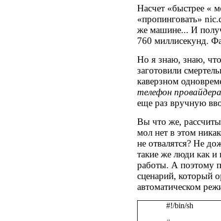
Насчет «быстрее « м
«
пропинговать»
nic.
же машине... И полу
760 миллисекунд. Фак
Но я знаю, знаю, чт
заготовили смертель
каверзном одноврем
телефон провайдера
еще раз вручную вв
Вы что же, рассчитыв
мол нет в этом ника
не отвалятся? Не до
такие же люди как и
работы. А поэтому 
сценарий, который о
автоматическом режи
#!/bin/sh