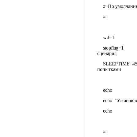
#
По умолчанию
#
wd=1
stopflag=1
сценария
SLEEPTIME=4
попытками
echo
echo
"Устанавл
echo
#