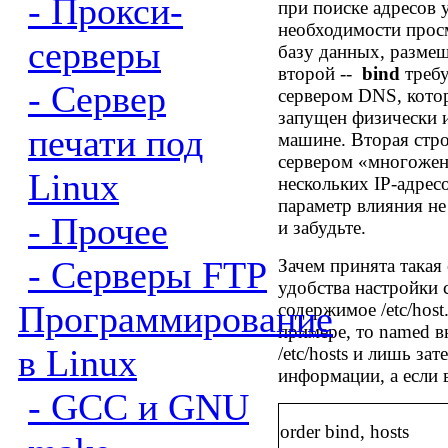
- Прокси-
при поиске адресов 
необходимости прос
серверы
базу данных, разме
второй --
bind
требу
- Сервер
сервером
DNS,
кото
запущен физически и
печати под
машине.
Вторая стро
сервером «многоженс
Linux
нескольких
IP-
адрес
параметр влияния не
- Прочее
и забудьте.
- Серверы FTP
Зачем принята такая
удобства настройки 
Программирование
содержимое
/etc/host
примере, то
named
вн
в Linux
/etc/hosts
и лишь зат
информации, а если 
- GCC и GNU
order bind, hosts