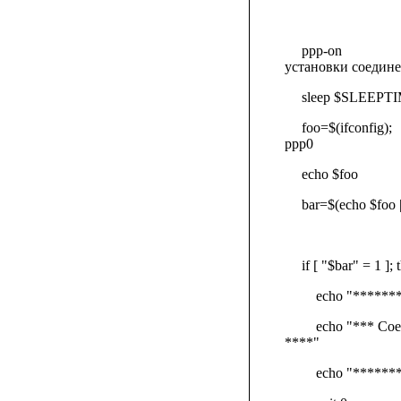
ppp-on
установки соедин
sleep $SLEEPT
foo=$(ifconfig);
ppp0
echo $foo
bar=$(echo $foo 
if [ "$bar" = 1 ]; 
echo "******
echo "*** Сое
****"
echo "******