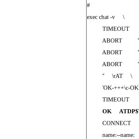
#
exec chat -v
\
TIMEOUT
ABORT
ABORT
ABORT
''
\rAT
\
'OK-+++\c-OK
TIMEOUT
OK
ATDP$
CONNECT
name:--name: