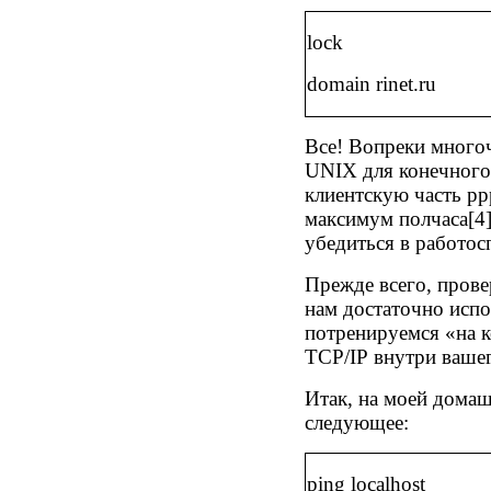
lock
domain rinet.ru
Все! Вопреки много
UNIX
для конечного
клиентскую часть
pp
максимум полчаса
[4
убедиться в работос
Прежде всего, прове
нам достаточно исп
потренируемся «на 
TCP/IP
внутри вашег
Итак, на моей дома
следующее:
ping localhost