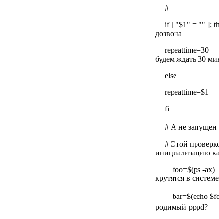
#
if [ "$1" = "" ]; t
дозвона
repeattime=30
будем ждать 30 ми
else
repeattime=$1
fi
# А не запущен
# Этой проверк
инициализацию кан
foo=$(ps -ax)
крутятся в системе
bar=$(echo $foo
родимый
pppd?