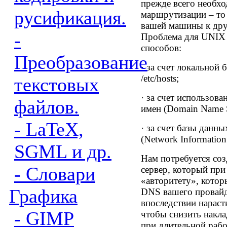
прежде всего необх
русификация.
маршрутизации – то 
вашей машины к дру
-
Проблема для
UNIX
способов:
Преобразование
·
за счет локальной 
/etc/hosts;
текстовых
·
за счет использов
файлов.
имен (
Domain Name 
- LaTeX,
·
за счет базы данн
(
Network Information 
SGML и др.
Нам потребуется со
- Словари
сервер, который при
«авторитету», котор
Графика
DNS вашего провайд
впоследствии нарас
- GIMP
чтобы снизить накл
при длительной рабо