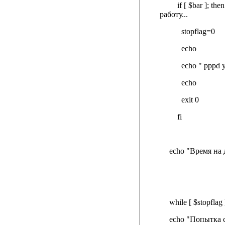
if [ $bar ]; then
работу...
stopflag=0
echo
echo " pppd
echo
exit 0
fi
echo "Время на 
while [ $stopfla
echo "Попытка 