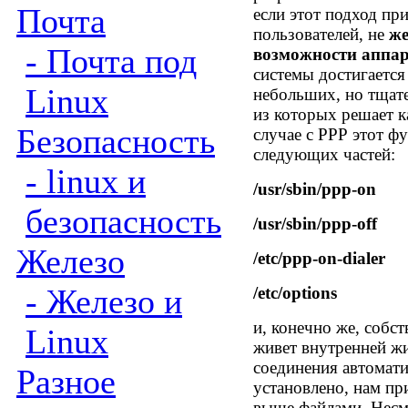
Почта
если этот подход п
пользователей, не
же
- Почта под
возможности аппар
системы достигается
Linux
небольших, но тщат
из которых решает к
Безопасность
случае с
PPP
этот фу
следующих частей:
- linux и
/usr/sbin/ppp-on
безопасность
/usr/sbin/ppp-off
Железо
/etc/ppp-on-dialer
- Железо и
/etc/options
и, конечно же, собс
Linux
живет внутренней жи
соединения автомати
Разное
установлено, нам пр
выше файлами. Несм