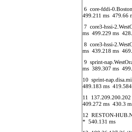
6
core-fddi-0.Boston
499.211 ms
479.66 
7
core3-hssi-2.WestO
ms
499.229 ms
428.
8
core3-hssi-2.WestO
ms
439.218 ms
469.
9
sprint-nap.WestOr
ms
389.307 ms
499.
10
sprint-nap.disa.m
489.183 ms
419.584
11
137.209.200.202 
409.272 ms
430.3 m
12
RESTON-HUB.NIP
*
540.131 ms