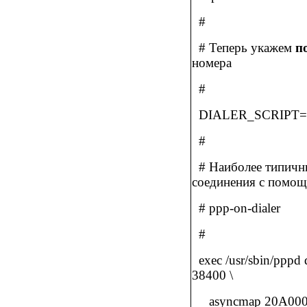
#
# Теперь укажем
п
номера
#
DIALER_SCRIPT=/et
#
# Наиболее типичн
соединения с помо
# ppp-on-dialer
#
exec /usr/sbin/pppd
38400 \
asyncmap 20A0000