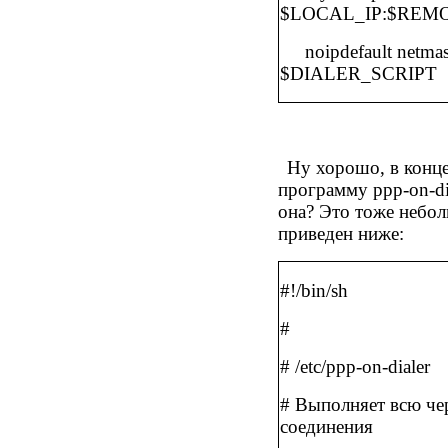
$LOCAL_IP:$REMO
noipdefault netm
$DIALER_SCRIPT
Ну хорошо, в конц
программу
ppp-on-di
она? Это тоже небо
приведен ниже:
#!/bin/sh
#
#
/etc/ppp-on-dialer
# Выполняет всю че
соединения