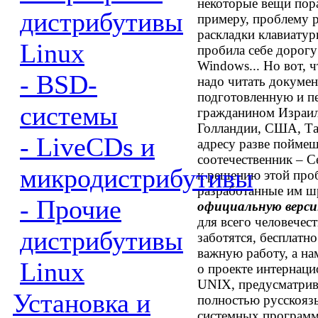
некоторые вещи пора
дистрибутивы
примеру, проблему 
раскладки клавиатур
Linux
пробила себе дорогу
Windows... Но вот, 
- BSD-
надо читать докумен
подготовленную и 
системы
гражданином Израил
Голландии, США, Тай
- LiveCDs и
адресу разве поймеш
соотечественник – С
микродистрибутивы
к решению этой про
разработанные им ш
- Прочие
официальную верс
для всего человечест
дистрибутивы
заботятся, бесплатн
важную работу, а нам
Linux
о проекте интернац
UNIX,
предусматрив
Установка и
полностью русскояз
системных программ