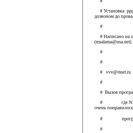
#
# Установка
ppp
дозвоном до прова
#
# Написано на о
(msalama@usa.net)
#
#
#
vvv@rinet.ru
#
#
Вызов прогр
#
где N
очень понравилось
#
прог
#