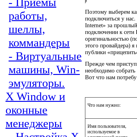
- Приемы
Поэтому выберем ка
работы,
подключиться у нас.
Internet» за прошлы
шеллы,
подключении к сети 
оригинальностью (п
коммандеры
этого провайдера) я
публики «прицепитьс
- Виртуальные
Прежде чем приступи
машины, Win-
необходимо собрать
Вот что нам потребу
эмуляторы.
X Window и
Что нам нужно:
оконные
менеджеры
Имя пользователя,
используемое в
- Настройка X