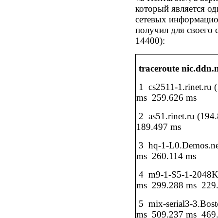
который является о
сетевых информацио
получил для своего
14400):
traceroute nic.ddn.
1
cs2511-1.rinet.ru 
ms
259.626 ms
2
as51.rinet.ru (194
189.497 ms
3
hq-1-L0.Demos.net
ms
260.114 ms
4
m9-1-S5-1-2048K.
ms
299.288 ms
229.
5
mix-serial3-3.Bos
ms
509.237 ms
469