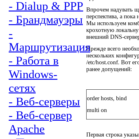
- Dialup & PPP
Впрочем надувать ще
- Брандмауэры
перспектива, а пока
Мы используем комб
-
крохотную локальну
внешний
DNS-
серве
Маршрутизация
Прежде всего необхо
нескольких конфигу
- Работа в
/etc/host.conf.
Вот ег
ранее допущений:
Windows-
сетях
- Веб-серверы
order hosts, bind
multi on
- Веб-сервер
Apache
Первая строка указы