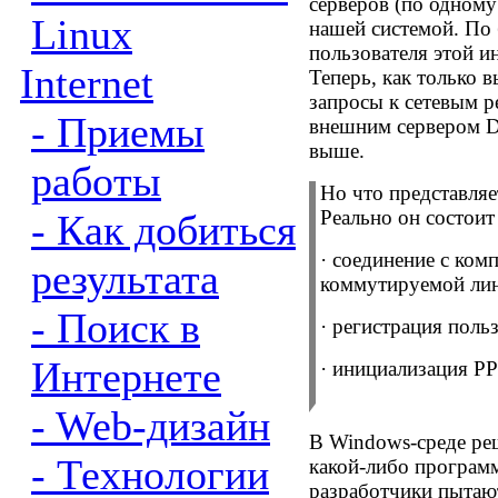
серверов (по одному
Linux
нашей системой. По 
пользователя этой и
Internet
Теперь, как только 
запросы к сетевым р
- Приемы
внешним сервером
D
выше.
работы
Но что представляе
Реально он состоит
- Как добиться
·
соединение с ком
результата
коммутируемой лин
- Поиск в
·
регистрация польз
Интернете
·
инициализация
PP
- Web-дизайн
В
Windows-
среде ре
- Технологии
какой-либо програм
разработчики пытают