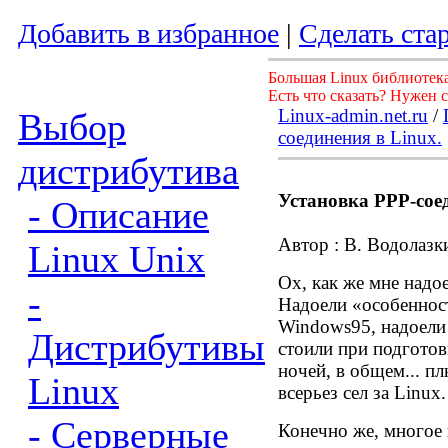
Добавить в избранное
|
Сделать ста
Большая Linux библиотека
Есть что сказать? Нужен 
Linux-admin.net.ru
/
Выбор
соединения в Linux.
дистрибутива
Установка PPP-соед
- Описание
Автор : В. Водолазк
Linux Unix
Ох, как же мне надо
-
Надоели «особеннос
Windows95,
надоели
Дистрибутивы
стоили при подготов
ночей, в общем... п
Linux
всерьез сел за
Linux.
- Серверные
Конечно же, многое