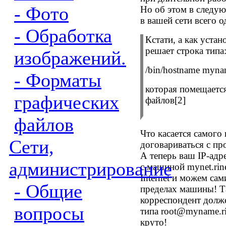
- Фото
Но об этом в следую
в вашей сети всего 
- Обработка
Кстати, а как уст
решает
строка типа
изображений.
/bin/hostname mynam
- Форматы
которая помещаетс
графических
файлов
[2]
файлов
Что касается самого
Сети,
договариваться с пр
А теперь ваш
IP-
адр
администрирование
с машиной
mynet.rin
Internet
и можем сами
- Общие
пределах машины! Т
корреспондент долже
вопросы
типа
root@myname.rin
круто!