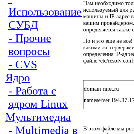
Нам необходимо толь
Использование
используемый для р
машины и
IP-
адрес 
СУБД
вашим провайдером.
определяется также
- Прочие
Но и это еще не все
какими же серверам
вопросы
определения
IP-
адре
файле
/etc/resolv.conf
- CVS
Ядро
- Работа с
domain rinet.ru
nameserver 194.87.1
ядром Linux
Мультимедиа
- Multimedia в
В этом файле мы ре