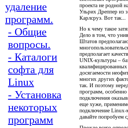
удаление
проекта не родной н
Ульрих Дреппер из з
программ.
Карлсруэ. Вот так...
- Общие
Но к чему такое зат
Дело в том, что уни
вопросы.
Штатов предполагаю
многопользователь
- Каталоги
предполагает качест
UNIX-
культуры – ба
софта для
квалифицированных 
досягаемости неофит
Linux
многих других факто
так. И поэтому нере
- Установка
программ
,
особенно 
подключения оказыва
некоторых
еще хуже, применимо
подключение
Linux-
программ
давайте попробуем с
Прежде всего опреде