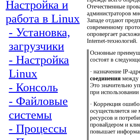
Настройка и
Отечественные пров
администраторов мн
работа в Linux
Западе отдают предп
современному прото
- Установка,
опровергает расхожи
Internet-
технологий.
загрузчики
Основные преимущ
- Настройка
состоят в следующ
Linux
·
назначение
IP-
адр
соединения
между 
- Консоль
Это значительно у
при использовании
- Файловые
·
Коррекция ошибок
осуществляется не
системы
ресурсов и потреби
провайдером и кли
- Процессы
повышает информац