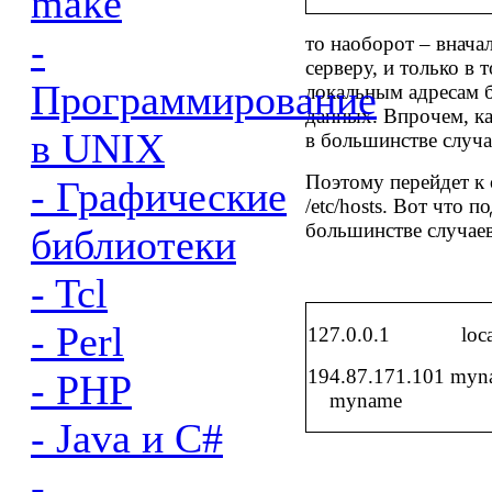
make
-
то наоборот – внача
серверу, и только в 
Программирование
локальным адресам б
данных. Впрочем, ка
в UNIX
в большинстве случа
Поэтому перейдет к
- Графические
/etc/hosts.
Вот что по
большинстве случаев
библиотеки
- Tcl
- Perl
127.0.0.1
loca
194.87.171.101
myn
- PHP
myname
- Java и C#
-