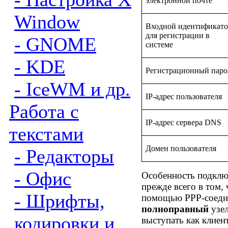
электронной почте
Window
Входной идентификат
для регистрации в
- GNOME
системе
- KDE
Регистрационный паро
- IceWM и др.
IP-
адрес пользователя
Работа с
IP-
адрес сервера
DNS
текстами
Домен пользователя
- Редакторы
- Офис
Особенность подкл
прежде всего в том,
- Шрифты,
помощью
PPP-
соеди
полноправный
узел
кодировки и
выступать как клиент