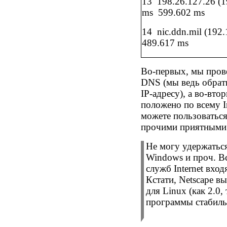
13
198.26.127.26 (1
ms
599.602 ms
14
nic.
ddn.
mil (192.
489.617 ms
Во-первых, мы прове
DNS (
мы ведь обрат
IP-
адресу), а во-вто
положено по всему
I
можете пользоватьс
прочими приятными
Не могу удержатьс
Windows
и проч. В
служб
Internet
входя
Кстати,
Netscape
вып
для
Linux
(как 2.0, 
программы стабиль