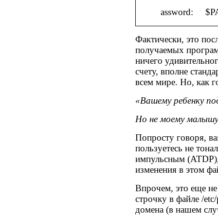
assword:
$P
Фактически, это пос
получаемых программ
ничего удивительног
счету, вполне станд
всем мире. Но, как г
«Вашему ребенку по
Но не моему малышу
Попросту говоря, ва
пользуетесь не тона
импульсным (
ATDP)
изменения в этом фа
Впрочем, это еще не 
строчку в файле
/etc
домена (в нашем слу