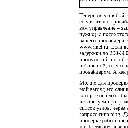
Теперь смело в бой!
соединится с провай
вам управление – за
нужно), а после это
вашего провайдера 
www.rinet.ru
. Если в
задержки до 200-300
пропускной способно
небольшой, хотя и в
провайдером. А как 
Можно для проверки
мой взгляд это слиш
которое не плохо бы
используем програ
список узлов, через
запросе типа
ping.
Дл
проверке работспос
«в Пентагон», а верн