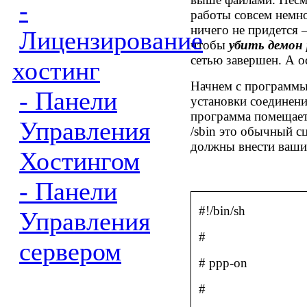
-
работы совсем немн
ничего не придется –
Лицензирование
чтобы
убить демон
сетью завершен. А о
хостинг
Начнем с программы
- Панели
установки соединен
программа помещаетс
Управления
/sbin
это обычный сце
должны внести ваши
Хостингом
- Панели
#!/bin/sh
Управления
#
сервером
#
ppp-on
#