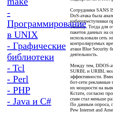
make
-
Сотрудники SANS IS
DoS-атака была анал
Программирование
киберпреступники пр
Security. Тогда для
в UNIX
пакетов данных на 
использовали сеть 
- Графические
контролируемых вре
атаки Blue Security
библиотеки
деятельность.
- Tcl
Между тем, DDOS-ат
SURBL и URIBL може
- Perl
эффективности. Вмес
бот-сети рекламные
- PHP
их мощности на выво
Кстати, согласно пр
- Java и C#
спам стал меньше ра
По данным опроса, 
-
Pew Internet and Ame