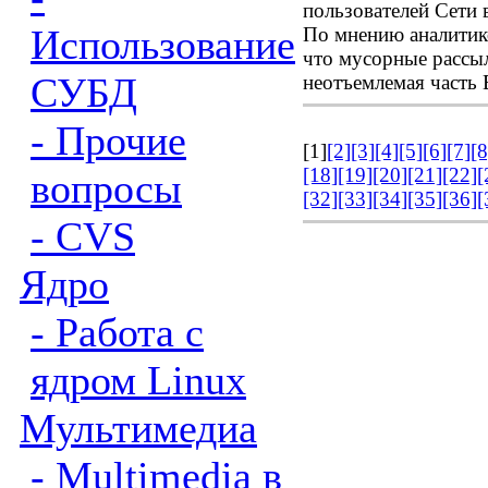
пользователей Сети 
Использование
По мнению аналитико
что мусорные рассы
СУБД
неотъемлемая часть 
- Прочие
[1]
[2]
[3]
[4]
[5]
[6]
[7]
[8
[18]
[19]
[20]
[21]
[22]
[
вопросы
[32]
[33]
[34]
[35]
[36]
[
- CVS
Ядро
- Работа с
ядром Linux
Мультимедиа
- Multimedia в