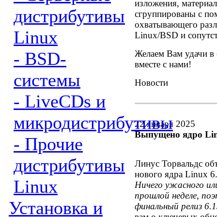
изложения, материал
дистрибутивы
сгруппированы с по
охватывающего разл
Linux
Linux/BSD и сопутс
- BSD-
Желаем Вам удачи в
вместе с нами!
системы
Новости
- LiveCDs и
микродистрибутивы
22 января 2025
Выпущено ядро Linu
- Прочие
дистрибутивы
Линус Торвальдс об
нового ядра Linux 6
Linux
Ничего ужасного ил
прошлой неделе, по
Установка и
финальный релиз 6.1
вам о ключевых обн