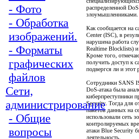
специализирующихся
- Фото
распределенной DoS
злоумышленниками.
- Обработка
Как сообщается на с
изображений.
Center (ISC), в резу
нарушена работа сл
- Форматы
Realtime Blocklists) 
Кроме того, отмеча
графических
получить доступ к с
подвергся ли и этот 
файлов
Сотрудники SANS IS
Сети,
DoS-атака была анал
киберпреступники пр
администрирование
Security. Тогда для
пакетов данных на 
- Общие
использовали сеть 
контролируемых вре
вопросы
атаки Blue Security
деятельность.