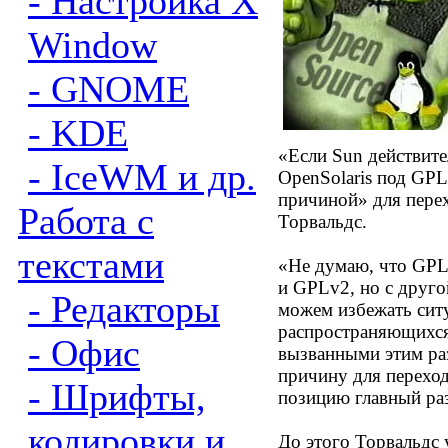
- Настройка X
Window
- GNOME
- KDE
«Если Sun действите
- IceWM и др.
OpenSolaris под GPL
причиной» для перех
Работа с
Торвальдс.
текстами
«Не думаю, что GPL
и GPLv2, но с друго
- Редакторы
можем избежать ситу
распространяющихся
- Офис
вызванными этим раз
причину для перехо
- Шрифты,
позицию главный ра
кодировки и
До этого Торвальдс 