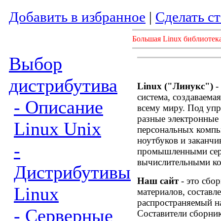
Добавить в избранное
|
Сделать с
Большая Linux библиотека
Выбор
дистрибутива
Linux ("Линукс")
-
система, создаваема
- Описание
всему миру. Под уп
разные электронные
Linux Unix
персональных компь
ноутбуков и заканч
-
промышленными сер
вычислительными ко
Дистрибутивы
Наш сайт
- это сбо
Linux
материалов, составл
распространяемый н
- Серверные
Составители сборник