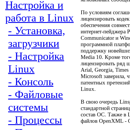
Настройка и
По условиям соглаше
работа в Linux
лицензировать кодек
обеспечения совмес
- Установка,
интернет-пейджера P
Communicator и Win
загрузчики
программной платфо
поддержку новейших
- Настройка
Media 10. Кроме тог
лицензировать ряд ш
Linux
Arial, Georgia, Time
Microsoft заверила, 
- Консоль
патентных претензий
Linux.
- Файловые
В свою очередь Linsp
системы
стандартной страниц
состав ОС. Также в L
- Процессы
файлов OpenXML - 