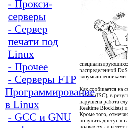
- Прокси-
серверы
- Сервер
печати под
Linux
- Прочее
специализирующихся
распределенной DoS
- Серверы FTP
злоумышленниками.
Программирование
Как сообщается на с
Center (ISC), в резу
в Linux
нарушена работа сл
Realtime Blocklists) 
- GCC и GNU
Кроме того, отмеча
получить доступ к с
подвергся ли и этот 