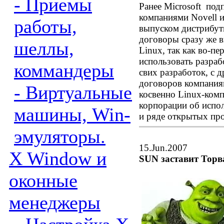
- Приемы
Ранее Microsoft под
компаниями Novell и
работы,
выпуском дистрибут
договоры сразу же в
шеллы,
Linux, так как во-пе
использовать разраб
коммандеры
свих разработок, с 
договоров компаниям
- Виртуальные
косвенно Linux-комп
корпорации об испол
машины, Win-
и ряде открытых пр
эмуляторы.
15.Jun.2007
X Window и
SUN заставит Торв
оконные
менеджеры