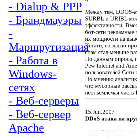
- Dialup & PPP
Между тем, DDOS-ат
- Брандмауэры
SURBL и URIBL може
эффективности. Вмес
-
бот-сети рекламные
их мощности на выво
Маршрутизация
Кстати, согласно пр
спам стал меньше ра
- Работа в
По данным опроса, 
Pew Internet and Ame
Windows-
пользователей Сети 
По мнению аналитико
сетях
что мусорные рассы
неотъемлемая часть 
- Веб-серверы
- Веб-сервер
15.Jun.2007
DDoS атака на кр
Apache