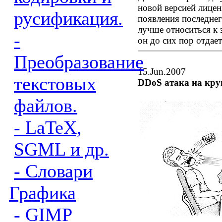
новой версией лице
русификация.
появления последнег
лучше относиться к 
-
он до сих пор отдае
Преобразование
15.Jun.2007
текстовых
DDoS атака на кр
файлов.
- LaTeX,
SGML и др.
- Словари
Графика
- GIMP