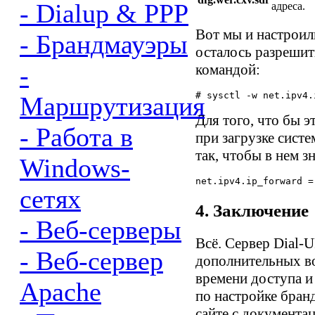
- Dialup & PPP
адреса.
Вот мы и настроил
- Брандмауэры
осталось разрешит
-
командой:
Маршрутизация
Для того, что бы 
- Работа в
при загрузке сист
так, чтобы в нем з
Windows-
сетях
4. Заключение
- Веб-серверы
Всё. Сервер Dial-U
- Веб-сервер
дополнительных во
времени доступа и
Apache
по настройке бран
сайте с документа