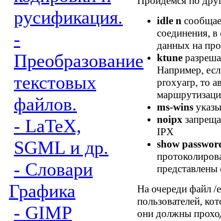
Пройдемся по дру
русификация.
idle n
сообщае
соединения, в 
-
данных на пр
Преобразование
ktune
разреша
Например, есл
текстовых
proxyarp, то 
маршрутизация
файлов.
ms-wins
указы
noipx
запреща
- LaTeX,
IPX
SGML и др.
show passwor
протоколирова
- Словари
представлены 
Графика
На очереди файл /e
пользователей, кот
- GIMP
они должны прохо