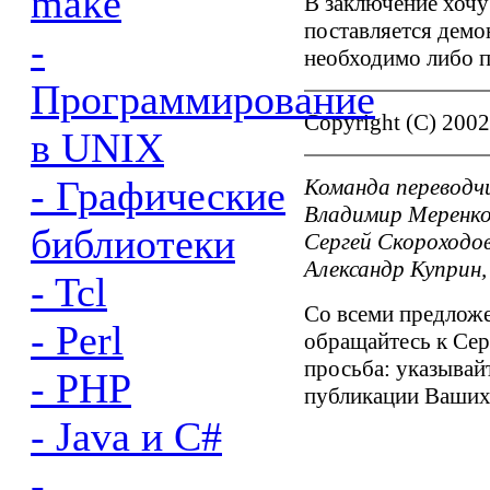
make
В заключение хочу 
поставляется демо
-
необходимо либо п
Программирование
Copyright (C) 200
в UNIX
- Графические
Команда переводч
Владимир Меренков
библиотеки
Сергей Скороходов
Александр Куприн,
- Tcl
Со всеми предлож
- Perl
обращайтесь к Сер
просьба: указывайт
- PHP
публикации Ваших 
- Java и C#
-