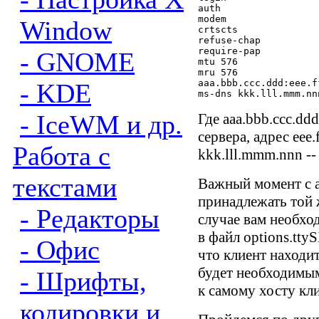
auth

modem

Window
crtscts

refuse-chap

require-pap

- GNOME
mtu 576

mru 576

aaa.bbb.ccc.ddd:eee.f
- KDE
- IceWM и др.
Где aaa.bbb.ccc.dd
сервера, адрес eee.
Работа с
kkk.lll.mmm.nnn --
текстами
Важный момент с а
принадлежать той ж
- Редакторы
случае вам необхо
в файл options.ttyS
- Офис
что клиент находит
будет необходимым
- Шрифты,
к самому хосту кли
кодировки и