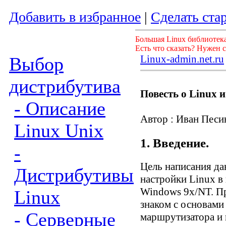
Добавить в избранное
|
Сделать ста
Большая Linux библиотека
Есть что сказать? Нужен 
Linux-admin.net.ru
Выбор
дистрибутива
Повесть о Linux и
- Описание
Автор : Иван Песи
Linux Unix
1. Введение.
-
Цель написания да
Дистрибутивы
настройки Linux в 
Windows 9x/NT. Пр
Linux
знаком с основами
- Серверные
маршрутизатора и 