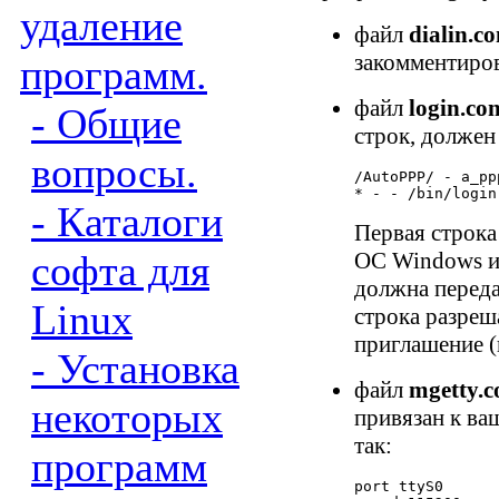
удаление
файл
dialin.co
закомментиро
программ.
файл
login.con
- Общие
строк, должен
вопросы.
/AutoPPP/ - a_pp
- Каталоги
Первая строка
софта для
ОС Windows и 
должна переда
Linux
строка разреш
приглашение (
- Установка
файл
mgetty.c
некоторых
привязан к ва
так:
программ
port ttyS0
