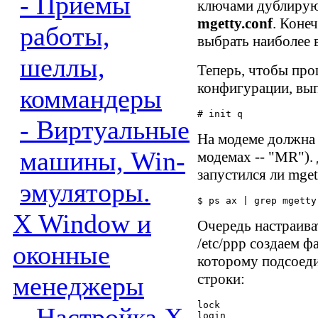
- Приемы
ключами дублируют
mgetty.conf
. Коне
работы,
выбрать наиболее 
шеллы,
Теперь, чтобы про
конфигурации, вы
коммандеры
- Виртуальные
На модеме должна 
машины, Win-
модемах -- "MR").
запустился ли mget
эмуляторы.
X Window и
Очередь настраиват
/etc/ppp создаем фа
оконные
которому подсоед
строки:
менеджеры
lock

- Настройка X
login
