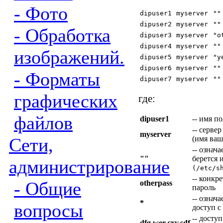
- Фото
dipuser1
myserver
""
dipuser2
myserver
""
- Обработка
dipuser3
myserver
"o
dipuser4
myserver
""
изображений.
dipuser5
myserver
"y
dipuser6
myserver
""
- Форматы
dipuser7
myserver
""
графических
где:
файлов
dipuser1
-- имя п
-- серве
myserver
Сети,
(имя ваш
-- означа
""
берется 
администрирование
(/etc/s
-- конкр
- Общие
otherpass
пароль
-- означа
*
вопросы
доступ с
-- досту
dfg.wer.cxv.sdf