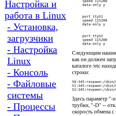
Настройка и
speed 115200

data-only y

работа в Linux
port ttyS1

speed 115200

- Установка,
data-only y

загрузчики
port ttyS2

speed 115200

- Настройка
Следующим нашим ш
Linux
как он должен зап
каталоге /etc нахо
- Консоль
строки:
- Файловые
S0:345:respawn:/sbin/
S1:345:respawn:/sbin/
системы
Здесь параметр "-n
- Процессы
трубки, "-D" -- от
скорость обмена с