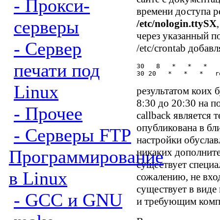
- Прокси-
времени доступа р
серверы
/etc/nologin.ttySX
через указанный п
- Сервер
/etc/crontab добав
печати под
30   8   *   *   *   
Linux
результатом коих б
8:30 до 20:30 на п
- Прочее
callback является 
опубликована в бл
- Серверы FTP
настройки обуслав
Программирование
никаких дополните
существует специа
в Linux
сожалению, не вхо
существует в виде
- GCC и GNU
и требующим комп