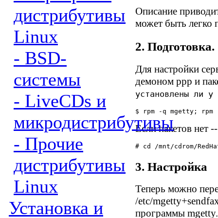
дистрибутивы
Описание приводит
может быть легко 
Linux
2. Подготовка.
- BSD-
Для настройки сер
системы
демоном ppp и паке
установлены ли у 
- LiveCDs и
микродистрибутивы
Если пакетов нет -
- Прочие
дистрибутивы
3. Настройка
Linux
Теперь можно пере
/etc/mgetty+sendf
Установка и
программы mgetty