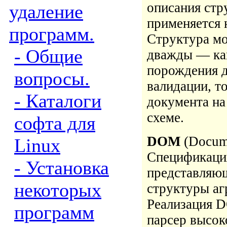
описания стр
удаление
применяется
программ.
Структура м
- Общие
дважды — ка
порождения д
вопросы.
валидации, т
- Каталоги
документа на
схеме.
софта для
DOM
(Docume
Linux
Спецификация
- Установка
представляющ
некоторых
структуры аг
Реализация D
программ
парсер высок