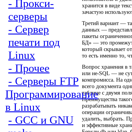
- Прокси-
хранится в виде тек
зачастую используют
серверы
Третий вариант — т
- Сервер
данных — представл
пакеты ограниченно
печати под
БД» — это промежу
который скрывает о
Linux
то есть именно то, 
- Прочее
Вопрос хранения в 
или не-SQL — не сут
- Серверы FTP
компромисса. На од
всего документа одн
Программирование
таблице с двумя 
Преимущества таког
в Linux
разрабатывать никак
операции ограничива
- GCC и GNU
удалить, выбрать. П
и эффективные хран
Беркли db или ldap.