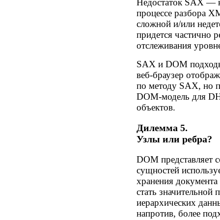
Недостаток SAX — н
процессе разбора XM
сложной и/или неде
придется частично р
отслеживания уровн
SAX и DOM подходы 
веб-браузер отображ
по методу SAX, но п
DOM-модель для DH
объектов.
Дилемма 5.
Узлы или ребра?
DOM представляет со
сущностей используе
хранения документа 
стать значительной 
иерархических данны
напротив, более под