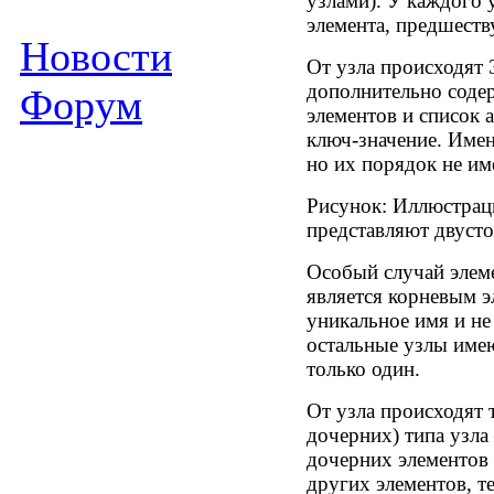
узлами). У каждого 
элемента, предшест
Новости
От узла происходят 
дополнительно содер
Форум
элементов и список 
ключ-значение. Име
но их порядок не им
Рисунок: Иллюстрац
представляют двусто
Особый случай элем
является корневым 
уникальное имя и не
остальные узлы име
только один.
От узла происходят 
дочерних) типа узла
дочерних элементов 
других элементов, т