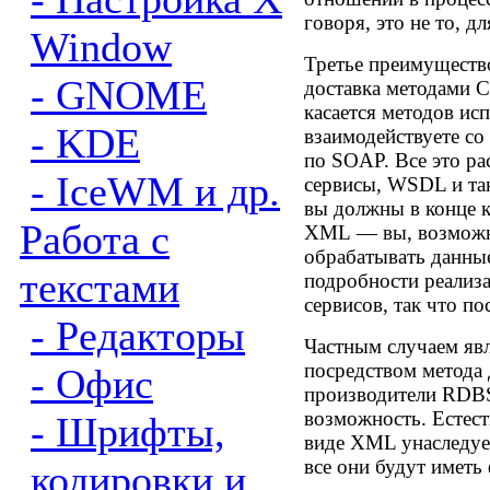
говоря, это не то, д
Window
Третье преимуществ
- GNOME
доставка методами С
касается методов ис
- KDE
взаимодействуете с
по SOAP. Все это ра
- IceWM и др.
сервисы, WSDL и так
вы должны в конце к
Работа с
XML — вы, возможно
обрабатывать данные
текстами
подробности реализа
сервисов, так что по
- Редакторы
Частным случаем явл
посредством метода
- Офис
производители RDB
возможность. Естест
- Шрифты,
виде XML унаследует
все они будут иметь
кодировки и