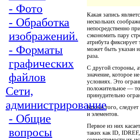
- Фото
Какая запись являет
- Обработка
нескольких соображ
непосредственно при
изображений.
сэкономить пару стр
атрибута фиксирует 
- Форматы
может быть указан и
раза.
графических
С другой стороны, а
файлов
значение, которое н
условиях. Это огран
Сети,
положительное — то
принудительно огра
администрирование
Кроме того, следует
и элементов.
- Общие
Первое из них каса
вопросы
таких как ID, IDRE
совместимости их ис