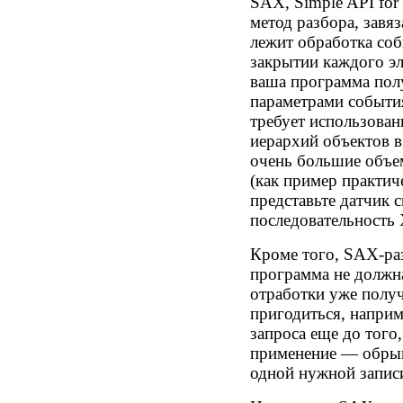
SAX, Simple API fo
метод разбора, завя
лежит обработка соб
закрытии каждого эл
ваша программа пол
параметрами события
требует использова
иерархий объектов в
очень большие объе
(как пример практи
представьте датчик
последовательность
Кроме того, SAX-раз
программа не должн
отработки уже полу
пригодиться, наприм
запроса еще до того
применение — обрыв
одной нужной запис