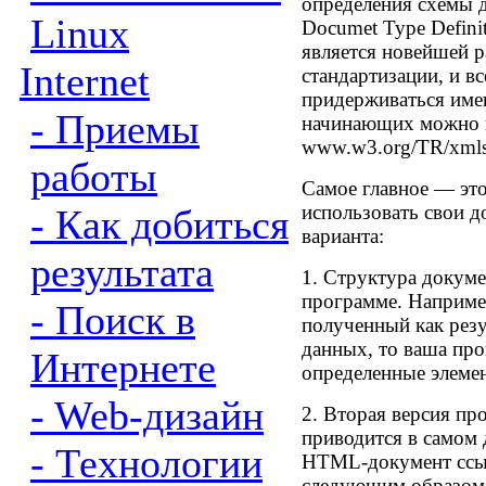
определения схемы 
Linux
Documet Type Defin
является новейшей р
Internet
стандартизации, и в
придерживаться имен
- Приемы
начинающих можно н
www.w3.org/TR/xmls
работы
Самое главное — это
использовать свои 
- Как добиться
варианта:
результата
1. Структура докуме
программе. Наприме
- Поиск в
полученный как резу
данных, то ваша пр
Интернете
определенные элеме
- Web-дизайн
2. Вторая версия пр
приводится в самом 
- Технологии
HTML-документ ссыл
следующим образом