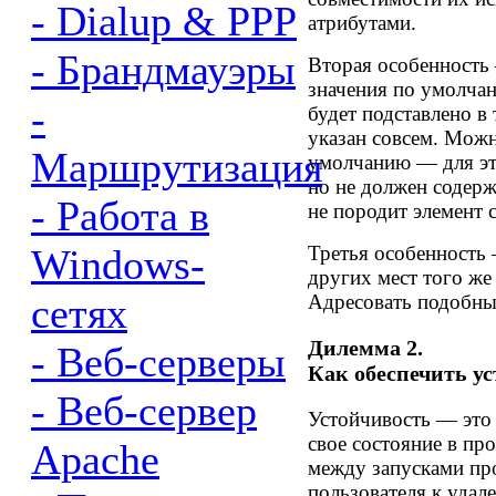
- Dialup & PPP
атрибутами.
- Брандмауэры
Вторая особенность 
значения по умолча
-
будет подставлено в 
указан совсем. Можн
Маршрутизация
умолчанию — для это
но не должен содерж
- Работа в
не породит элемент 
Windows-
Третья особенность 
других мест того же
сетях
Адресовать подобны
Дилемма 2.
- Веб-серверы
Как обеспечить у
- Веб-сервер
Устойчивость — это 
свое состояние в пр
Apache
между запусками п
пользователя к удал