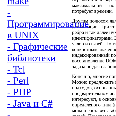
make
максимальной — но 
-
потребует времени.
Другим полюсом явл
Программирование
детализации. При это
ребра и так далее 
в UNIX
идентификаторами. 
узлов и связей. По т
- Графические
конкретным значение
индексированный по
библиотеки
восстановление DOM
задача не для слабо
- Tcl
Конечно, многие поп
- Perl
Можно предложить 
подходов, основанн
- PHP
предварительном анал
интересуют, в основн
- Java и C#
определеного типа (н
можно составить таб
-