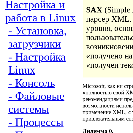
Настройка и
SAX
(Simple 
работа в Linux
парсер XML.
уровня, осно
- Установка,
пользователь
загрузчики
возникновени
- Настройка
«получено на
«получен текс
Linux
- Консоль
Microsoft, как ни ст
«полностью свой XML
- Файловые
рекомендациями пре
возможности использ
системы
применение XML, с т
привлекательным сп
- Процессы
Дилемма 0.