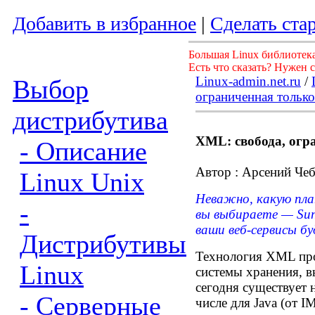
Добавить в избранное
|
Сделать ста
Большая Linux библиотека
Есть что сказать? Нужен 
Linux-admin.net.ru
/
Выбор
ограниченная только
дистрибутива
XML: свобода, огр
- Описание
Автор : Арсений Че
Linux Unix
Неважно, какую пла
-
вы выбираете — Sun,
ваши веб-сервисы б
Дистрибутивы
Технология XML про
Linux
системы хранения, в
сегодня существует 
- Серверные
числе для Java (от I