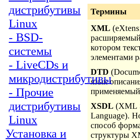
дистрибутивы
Термины
Linux
XML
(eXtens
- BSD-
расширяемый 
котором текс
системы
элементами р
- LiveCDs и
DTD
(Docume
микродистрибутивы
язык описани
- Прочие
применяемый
дистрибутивы
XSDL
(XML S
Language). 
Linux
способ форма
Установка и
структуры X