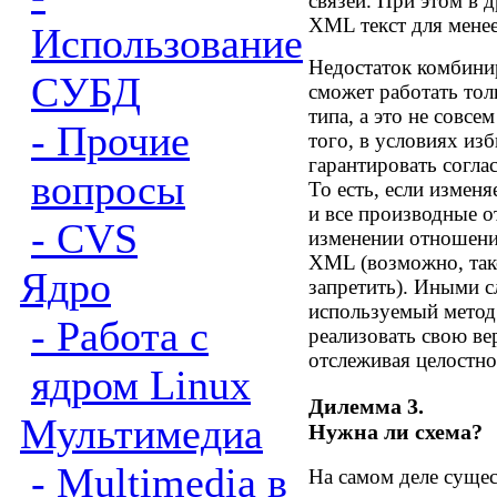
связей. При этом в 
XML текст для менее
Использование
Недостаток комбини
СУБД
сможет работать тол
типа, а это не совсе
- Прочие
того, в условиях из
гарантировать согла
вопросы
То есть, если измен
и все производные о
- CVS
изменении отношени
XML (возможно, так
Ядро
запретить). Иными 
используемый метод
- Работа с
реализовать свою в
отслеживая целостн
ядром Linux
Дилемма 3.
Мультимедиа
Нужна ли схема?
- Multimedia в
На самом деле сущес