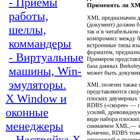
- Приемы
Применять ли XM
работы,
XML предназначен дл
(документ) должен б
шеллы,
так и в читабельном
компромисс между 
коммандеры
встроенные типы яз
форматом, предназн
- Виртуальные
Примером представл
база данных Berkele
машины, Win-
может быть документ
эмуляторы.
XML полезен также в
представляются скор
X Window и
плоских двумерных 
RDBS («скорее» — п
оконные
усилий, древовидну
виде набора плоских
менеджеры
снимаемое XML,— эт
Конечно, RDBS тоже
- Настройка X
отношений в процес