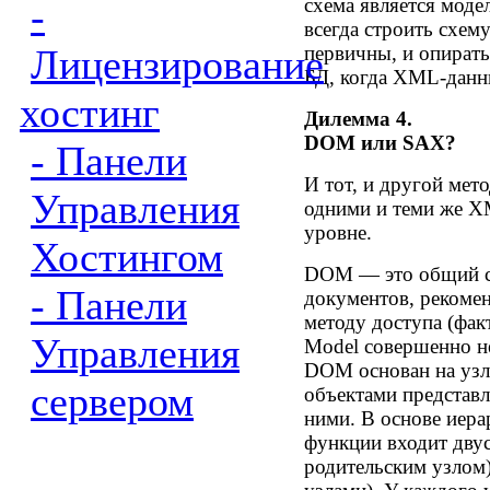
-
схема является мод
всегда строить схем
Лицензирование
первичны, и опират
БД, когда XML-данн
хостинг
Дилемма 4.
DOM или SAX?
- Панели
И тот, и другой мет
Управления
одними и теми же X
уровне.
Хостингом
DOM — это общий сп
- Панели
документов, рекоме
методу доступа (фак
Управления
Model совершенно н
DOM основан на узло
сервером
объектами представл
ними. В основе иера
функции входит двус
родительским узлом)