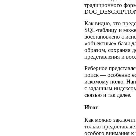
традиционного фор
DOC_DESСRIPTION,
Как видно, это пред
SQL-таблицу и може
восстановлено с ис
«объектные» базы д
образом, сохраняя д
представления и вос
Реберное представле
поиск — особенно ес
искомому полю. Напр
с заданным индексом
связью и так далее.
Итог
Как можно заключи
только предоставляе
особого внимания к