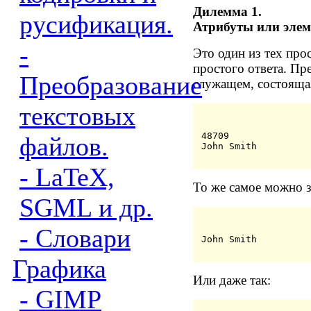
Дилемма 1.
русификация.
Атрибуты или эле
-
Это один из тех про
простого ответа. Пр
Преобразование
служащем, состоящая
текстовых
48709
файлов.
John Smith
- LaTeX,
То же самое можно з
SGML и др.
- Словари
John Smith
Графика
Или даже так:
- GIMP