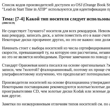
Список кодов производителей доступен из OSJ (Orange Book Stud
"Lead-in Start Time in ATIP" используются для идентификации 
Тема:
[7-4]
Какой тип носителя следует использов
(2000/10/29)
Не существует ?лучшего? носителя для всех рекордеров. Невозм
ваш рекордер, записать диск, а затем поместить его в ваше сч
Некоторые диски прозрачнее других, но это не важно: они долж
Начинать стоит с выбора носителей из числа сертифицированны
скорости, превышающей ту, на которую они рассчитаны, незав
но это не является необходимым. Прочие замечания по поводу 
Стандарт Оранжевая книга писался на основе оригинальных ?з
записи, чем ?золотой? фталоцианиновый, поэтому их проще сч
ультрафиолетовому излучению, что предполагает потенциальн
Производители носителей на основе фталоцианина утверждают,
Некоторыми поставщиками рекомендуются золотые/золотые дис
проигрывателями CD, чем золотые диски Kodak или зеленые д
вам другое.
Заметки по низкоуровневым отличиям типов носителей см. по адр