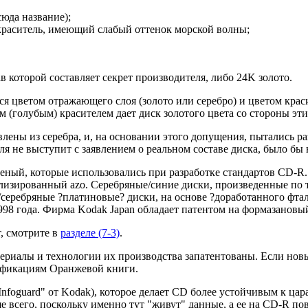
юда название);
раситель, имеющий слабый оттенок морской волны;
 которой составляет секрет производителя, либо 24K золото.
 цветом отражающего слоя (золото или серебро) и цветом краси
 (голубым) красителем дает диск золотого цвета со стороны эти
лены из серебра, и, на основании этого допущения, пытались 
ля не выступит с заявлением о реальном составе диска, было бы 
ный, которые использовались при разработке стандартов CD-R. 
таллизированный azo. Серебряные/синие диски, произведенные по
ые/серебряные ?платиновые? диски, на основе ?доработанного фт
1998 года. Фирма Kodak Japan обладает патентом на формазановы
, смотрите в
разделе (7-3)
.
атериалы и технологии их производства запатентованы. Если но
цификациям Оранжевой книги.
nfoguard" от Kodak), которое делает CD более устойчивым к ца
е всего, поскольку именно тут "живут" данные, а ее на CD-R пов