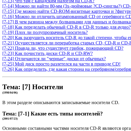
[7-13] Что там с канадским налогом на CD-R?
[7-14] Можно ли найти 80-мм (3х-дюймовые ?CD-синглы?) CD
[7-15] Где можно найти CD-ROM-визитные карточки и ?фигур
[7-16] Можно ли отличить штампованный CD от серебяного C
[7-17] В чем разница между болванками для данных и болванк
[7-18] Как переделать обычный CD-R в CD-R только для аудио?
[7-19] Плох ли полупрозрачный носитель?
[7-20] Как разрушить носитель CD-R до такой степени, чтобы 
[7-21] Осуществляется ли переработка старых CD, CD-R и CD
[7-22] Правда ли, что существует грибок, пожирающий CD?
[7-23] Как почистить диски CD-R и CD-RW?
[7-24] Отличаются ли "черные" диски от обычных?
[7-25] Мой диск просто разлетелся на части в приводе CD!
[7-26] Как определить, где какая сторона на серебряном/серебр
Тема:
[7]
Носители
(1998/04/06)
В этом разделе описываются записываемые носители CD.
Тема:
[7-1]
Какие есть типы носителей?
(2001/07/23)
Основными составными частями носителя CD-R являются орга