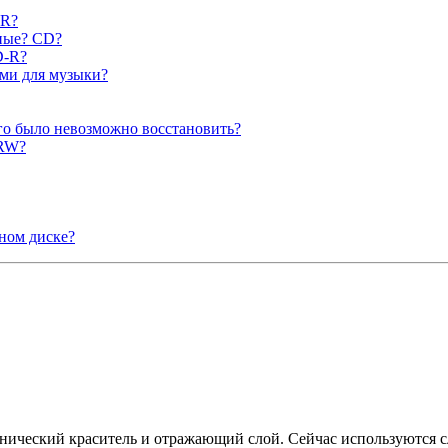
-R?
ные? CD?
D-R?
ами для музыки?
его было невозможно восстановить?
-RW?
яном диске?
нический краситель и отражающий слой. Сейчас используются 