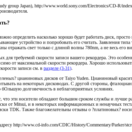
y group Japan), http://www.world.sony.com/Electronics/CD-R/index
производителя.
ать?
ожно определить насколько хорошо будет работать диск, просто 
итывающее устройство и попробовать его считать. Заявления типа
ны отражать свет только с длиной волны 780nm, а не весь его в
х для требуемой скорости записи вашего рекордера. Это особен
исимо от максимальной скорости рекордера. Хорошо использоват
скорости записи см. в
разделе (3-31)
.
еленых? цианиновых дисков от Taiyo Yuden. Цианиновый красит
итывать на некоторых дисководах. С другой стороны, фталоциан
о бОльшую долговечность в неблагоприятных условиях.
 что эти носители обладают большим сроком службы и лучше ра
ки от Mitsui, и в некоторых информационных и ненаучных тест
иски TDK. Также благожелательны отзывы о ?платиновых? носит
есу http://www.cd-info.com/CDIC/History/Commentary/Parker/stcro