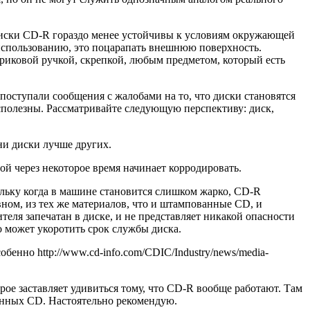
 диски CD-R гораздо менее устойчивы к условиям окружающей
использованию, это поцарапать внешнюю поверхность.
риковой ручкой, скрепкой, любым предметом, который есть
поступали сообщения с жалобами на то, что диски становятся
бесполезны. Рассматривайте следующую перспективу: диск,
ни диски лучше других.
 через некоторое время начинает корродировать.
ольку когда в машине становится слишком жарко, CD-R
вном, из тех же материалов, что и штампованные CD, и
теля запечатан в диске, и не представляет никакой опасности
о может укоротить срок службы диска.
бенно http://www.cd-info.com/CDIC/Industry/news/media-
рое заставляет удивиться тому, что CD-R вообще работают. Там
анных CD. Настоятельно рекомендую.