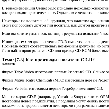
В телеконференции Usenet было прислано несколько конкретны
воспроизводят практически все. Однако, все меняется, поскол
Некоторые пользователи обнаружили, что
качество
аудио запи
стоит попробовать другой тип носителя, или другой проигрыва
Если вы хотите узнать, как выглядят результаты испытаний носител
И последнее: хотя для носителей CD-R имеются четко определ
Носитель может соответствовать возможным допускам, но быт
? это найти проигрыватель CD или привод CD-ROM более высок
Тема:
[7-3]
Кто производит носители CD-R?
(1999/03/04)
Фирма Taiyo Yuden изготовила первые ?зеленые? CD. Сейчас о
Фирма Mitsui Toatsu Chemicals (MTC) изготовила первые ?золо
Фирма Verbatim изготовила первые ?серебряные/синие? CD.
Многие марки CD-R (например, Yamaha и Sony) являются OEM-в
построены новые предприятия, а продавцы могут менять пост
возможность предоставляется некоторыми программами записи C