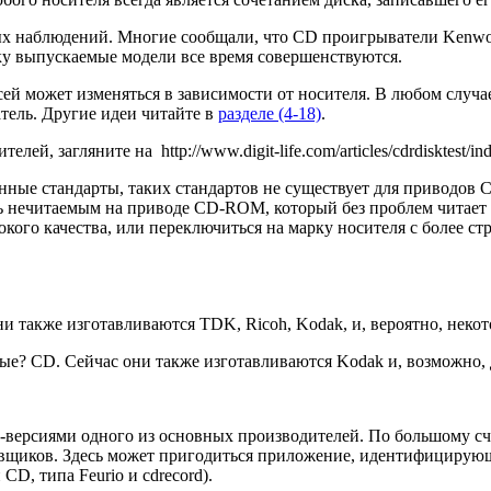
х наблюдений. Многие сообщали, что CD проигрыватели Kenwood
ьку выпускаемые модели все время совершенствуются.
сей может изменяться в зависимости от носителя. В любом случа
тель. Другие идеи читайте в
разделе (4-18)
.
ей, загляните на http://www.digit-life.com/articles/cdrdisktest/ind
енные стандарты, таких стандартов не существует для приводов
ь нечитаемым на приводе CD-ROM, который без проблем читает 
ого качества, или переключиться на марку носителя с более с
ни также изготавливаются TDK, Ricoh, Kodak, и, вероятно, нек
тые? CD. Сейчас они также изготавливаются Kodak и, возможно,
ерсиями одного из основных производителей. По большому счет
авщиков. Здесь может пригодиться приложение, идентифицирую
D, типа Feurio и cdrecord).