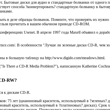
. Бытовые диски для аудио и стандартные болванки от одного пр
ествует способа ?конвертировать? стандартную болванку в бытов
анками.
ать в деле образцы болванок. Помните, что проверять их нужно
х нельзя прочитать в вашем обычном приводе CD-ROM.
нференциях Usenet. В апреле 1997 года Maxell объявил о дораб
ce.com/. В особенности "Лучше ли зеленые диски CD-R, чем золоты
ы в большую таблицу на http://www.digido.com/meadows.html.
"Is There a CD-R Media Problem?"), написанную Katherine Coch
 CD-RW?
ся к дискам CD-R.
ов: 75 лет (цианиновый краситель, используемый в ?зеленых? ди
новый краситель, используемый в ?платиновых? дисках). Срок хр
долговечности дисков. Проводились тесты ускоренного старения