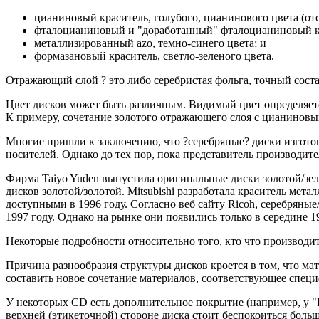
цианиновый краситель, голубого, цианинового цвета (отс
фталоцианиновый и "доработанный" фталоцианиновый к
металлизированный azo, темно-синего цвета; и
формазановый краситель, светло-зеленого цвета.
Отражающий слой ? это либо серебристая фольга, точный состав
Цвет дисков может быть различным. Видимый цвет определяется
К примеру, сочетание золотого отражающего слоя с цианиновым
Многие пришли к заключению, что ?серебряные? диски изготов
носителей. Однако до тех пор, пока представитель производите
Фирма Taiyo Yuden выпустила оригинальные диски золотой/зеле
дисков золотой/золотой. Mitsubishi разработала краситель ме
доступными в 1996 году. Согласно веб сайту Ricoh, серебрян
1997 году. Однако на рынке они появились только в середине 
Некоторые подробности относительно того, кто что производит
Причина разнообразия структуры дисков кроется в том, что м
составить новое сочетание материалов, соответствующее спе
У некоторых CD есть дополнительное покрытие (например, у "I
верхней (этикеточной) стороне диска стоит беспокоиться больш