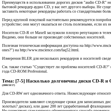
Преимуществ в использовании дорогих дисков "audio CD-R" нет
бытовой рекордер аудио CD, у вас нет другого выбора. Не сущ
заставить некоторые рекордеры работать со стандартными болв
Перед крупной покупкой настоятельно рекомендуется попробов
устройстве; они могут оказаться не столь полезными, если и
Носители CD-R от Maxell заслужили плохую репутацию в телеко
Видимо, они больше не производят собственных носителей.
Полезная техническая информация доступна на http://www.mscien
ones?") на http://www.mscience.com/faq52.html.
Измерения BLER для нескольких рекордеров и носителей сведен
См. также статью "Существует ли проблема носителей CD-R?" (
года CD-ROM Professional.
Тема:
[7-5]
Насколько долговечны диски CD-R и
(2000/10/17)
Для CD-RW нет однозначного ответа. Нижеследующее относит
Производители заявляют следующие сроки для записанных диск
золотых? дисках), или даже 200 лет (доработанный фталоциани
Не существует стандартного общепринятого способа проверки 