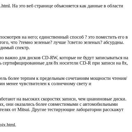
.html. На это веб странице объясняется как данные в области
посмотрев на него; единственный способ ? это поместить его в
 того, что ?темно зеленые? лучше ?светло зеленых? абсурдны.
идимый спектр.
но важно для дисков CD-RW, которые не будут записываться на
ь сертифицированные для 8х носители CD-R при записи на 8x,
ель более терпим к предельным сочетаниям мощности чтения/
ин менее чувствителен к солнечному свету и
ботают на высоких скоростях записи, чем цианиновые диски.
ах, они оказались более совместимыми с автомобильными
елях от Mitsui. Другие тестирующие лаборатории расскажут
ix.html.