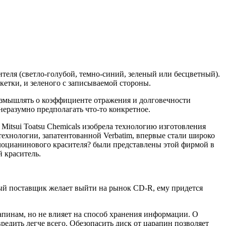
теля (светло-голубой, темно-синий, зеленый или бесцветный).
кетки, и зеленого с записываемой стороны.
размышлять о коэффициенте отражения и долговечности
неразумно предполагать что-то конкретное.
Mitsui Toatsu Chemicals изобрела технологию изготовления
 технологии, запатентованной Verbatim, впервые стали широко
алоцианинового красителя? были представлены этой фирмой в
й краситель.
вый поставщик желает выйти на рынок CD-R, ему придется
рапинам, но не влияет на способ хранения информации. О
редить легче всего. Обезопасить диск от царапин позволяет