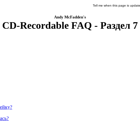
Tell me when this page is updat
Andy McFadden's
CD-Recordable FAQ - Раздел 7
лейку?
ась?