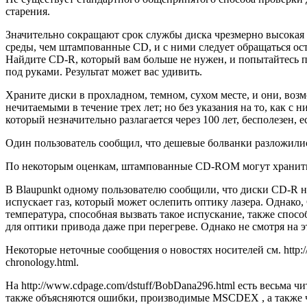
старения.
Значительно сокращают срок службы диска чрезмерно высокая
среды, чем штампованные CD, и с ними следует обращаться о
Найдите CD-R, который вам больше не нужен, и попытайтесь п
под руками. Результат может вас удивить.
Храните диски в прохладном, темном, сухом месте, и они, воз
нечитаемыми в течение трех лет; но без указания на то, как с
который незначительно разлагается через 100 лет, бесполезен,
Один пользователь сообщил, что дешевые болванки разложились
По некоторым оценкам, штампованные CD-ROM могут храниться
В Blaupunkt одному пользователю сообщили, что диски CD-R н
испускает газ, который может ослепить оптику лазера. Однако
температура, способная вызвать такое испускание, также спосо
для оптики привода даже при перегреве. Однако не смотря на э
Некоторые неточные сообщения о новостях носителей см. http://
chronology.html.
На http://www.cdpage.com/dstuff/BobDana296.html есть весьма 
также объясняются ошибки, производимые MSCDEX , а также ч