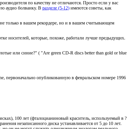
оизводителя по качеству не отличаются. Просто если у вас
ую аудио болванку. В
разделе (5-12)
имеются советы, как
 не только в вашем рекордере, но и в вашем считывающем
отке носителей, которые, похоже, работали лучше предыдущих.
е или синие?" ( "Are green CD-R discs better than gold or blue
rane, первоначально опубликованную в февральском номере 1996
сках), 100 лет (фталоцианиновый краситель, используемый в ?
анения незаписанного диска устанавливается от 5 до 10 лет.
, но он не могут служить однозначным аналогом реального