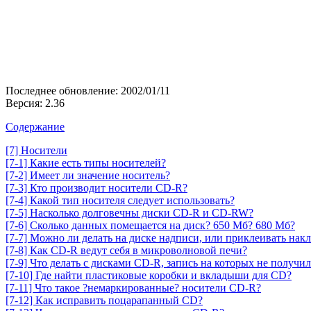
Последнее обновление: 2002/01/11
Версия: 2.36
Содержание
[7] Носители
[7-1] Какие есть типы носителей?
[7-2] Имеет ли значение носитель?
[7-3] Кто производит носители CD-R?
[7-4] Какой тип носителя следует использовать?
[7-5] Насколько долговечны диски CD-R и CD-RW?
[7-6] Сколько данных помещается на диск? 650 Мб? 680 Мб?
[7-7] Можно ли делать на диске надписи, или приклеивать нак
[7-8] Как CD-R ведут себя в микроволновой печи?
[7-9] Что делать с дисками CD-R, запись на которых не получил
[7-10] Где найти пластиковые коробки и вкладыши для CD?
[7-11] Что такое ?немаркированные? носители CD-R?
[7-12] Как исправить поцарапанный CD?