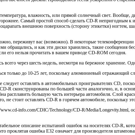
 температура, влажность, или прямой солнечный свет. Вообще,
сторожнее. Самый простой способ сделать CD-R непригодным к 
оцарапать внешнюю поверхность (сторону этикетки) ногтем, ша
можно, переживут вас (возможно). В некоторые телеконференции 
 ними обращались, и как эти диски хранились, такие сообщения 
 если его нельзя прочитать в вашем приводе CD-ROM сегодня.
 всего через шесть недель, несмотря на бережное хранение. Од
 только до 10-25 лет, поскольку алюминиевый отражающий слой
е следует оставлять в автомобильных проигрывателях CD, поск
, CD-R сконструированы по большей части аналогично, и, в осно
бна расплавить большую часть интерьера автомобиля. Слой краси
то, не стоит оставлять CD-R в горячем автомобиле, поскольку эт
www.cd-info.com/CDIC/Technology/CD-R/Media/Longevity.html, осо
читабельное описание испытаний ошибок на носителях CD-R, кото
то проклятая ошибка E32 означает для производителя штампов