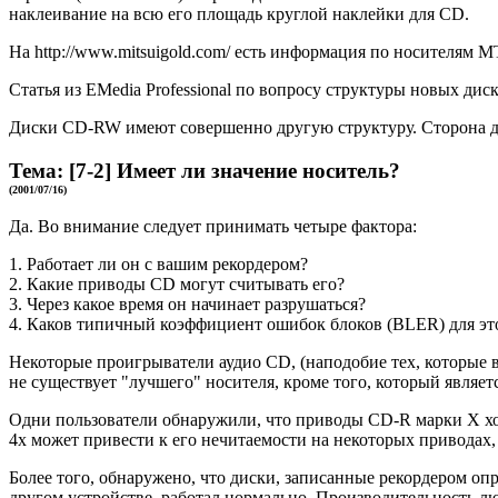
наклеивание на всю его площадь круглой наклейки для CD.
На http://www.mitsuigold.com/ есть информация по носителям MT
Статья из EMedia Professional по вопросу структуры новых диско
Диски CD-RW имеют совершенно другую структуру. Сторона дан
Тема:
[7-2]
Имеет ли значение носитель?
(2001/07/16)
Да. Во внимание следует принимать четыре фактора:
1. Работает ли он с вашим рекордером?
2. Какие приводы CD могут считывать его?
3. Через какое время он начинает разрушаться?
4. Каков типичный коэффициент ошибок блоков (BLER) для эт
Некоторые проигрыватели аудио CD, (наподобие тех, которые в
не существует "лучшего" носителя, кроме того, который являе
Одни пользователи обнаружили, что приводы CD-R марки Х хор
4х может привести к его нечитаемости на некоторых приводах, 
Более того, обнаружено, что диски, записанные рекордером оп
другом устройстве, работал нормально. Производительность лю