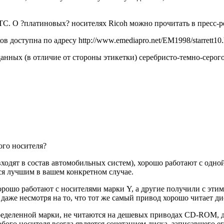
C. О ?платиновых? носителях Ricoh можно прочитать в пресс-рели
в доступна по адресу http://www.emediapro.net/EM1998/starrett10.
ных (в отличие от стороны этикетки) серебристо-темно-серого 
ого носителя?
ходят в состав автомобильных систем), хорошо работают с одной
тся лучшим в вашем конкретном случае.
ошо работают с носителями марки Y, а другие получили с этими
даже несмотря на то, что тот же самый привод хорошо читает ди
ределенной марки, не читаются на дешевых приводах CD-ROM, да
бого носителя всегда является сочетанием диска, записавшего е